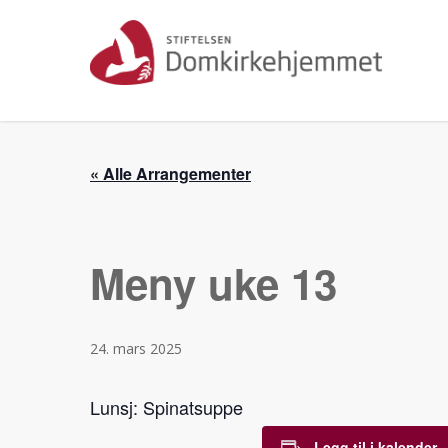
Skip
to
main
content
« Alle Arrangementer
Meny uke 13
24. mars 2025
Lunsj: Spinatsuppe
Legg til i kalender