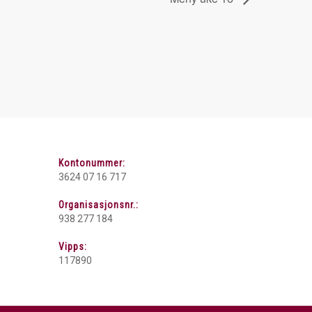
Kontonummer:
3624 07 16 717
Organisasjonsnr.:
938 277 184
Vipps:
117890