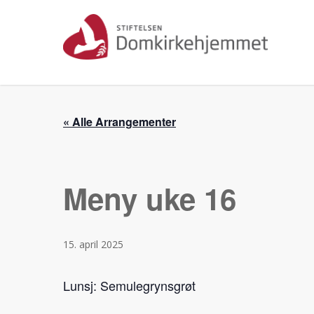
Skip
to
main
content
« Alle Arrangementer
Meny uke 16
15. april 2025
Lunsj: Semulegrynsgrøt