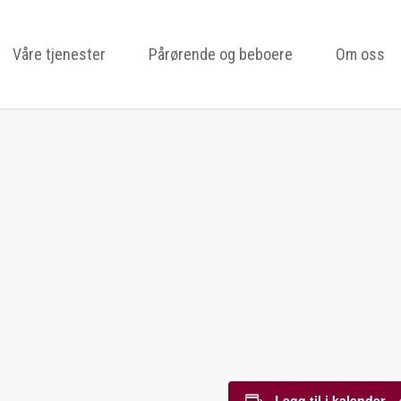
Våre tjenester
Pårørende og beboere
Om oss
Legg til i kalender