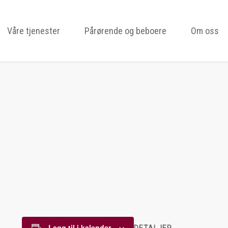
Våre tjenester
Pårørende og beboere
Om oss
Legg til i kalender