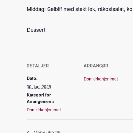
Middag: Seibiff med stekt løk, råkostsalat, k
Dessert
DETALJER
ARRANGØR
Dato:
Domkirkehjemmet
30. juni 2025
Kategori for
Arrangement:
Domkirkehjemmet
Meny uke 26