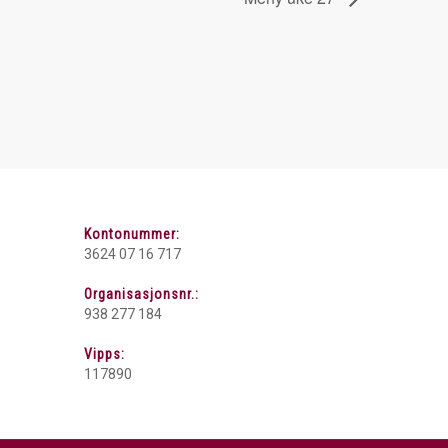
Kontonummer:
3624 07 16 717
Organisasjonsnr.:
938 277 184
Vipps:
117890