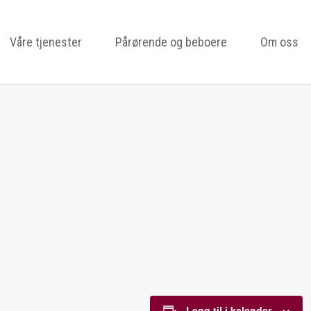
Våre tjenester
Pårørende og beboere
Om oss
Legg til i kalender