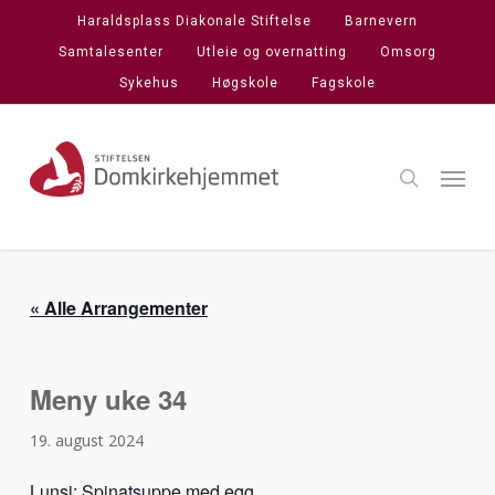
Skip
Haraldsplass Diakonale Stiftelse
Barnevern
to
Samtalesenter
Utleie og overnatting
Omsorg
main
Sykehus
Høgskole
Fagskole
content
search
Menu
« Alle Arrangementer
Meny uke 34
19. august 2024
Lunsj: Spinatsuppe med egg