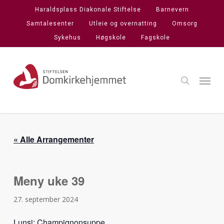
Skip
Haraldsplass Diakonale Stiftelse
Barnevern
to
Samtalesenter
Utleie og overnatting
Omsorg
main
Sykehus
Høgskole
Fagskole
content
search
Menu
« Alle Arrangementer
Meny uke 39
27. september 2024
Lunsj: Champignonsuppe