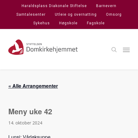
Skip
Haraldsplass Diakonale Stiftelse
Barnevern
to
Samtalesenter
Utleie og overnatting
Omsorg
main
Sykehus
Høgskole
Fagskole
content
search
Menu
« Alle Arrangementer
Meny uke 42
14. oktober 2024
Lunsj: Vårløksuppe