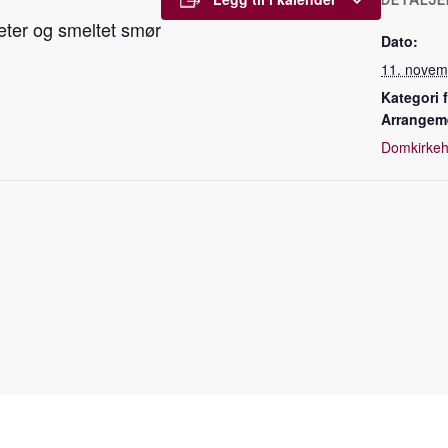
DETALJE
eter og smeltet smør
Dato:
11. novem
Kategori 
Arrangem
Domkirke