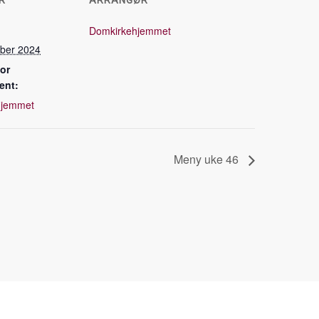
R
ARRANGØR
Domkirkehjemmet
ber 2024
for
ent:
hjemmet
Meny uke 46