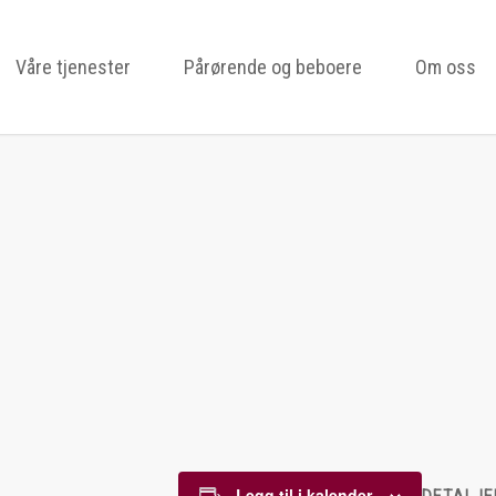
Våre tjenester
Pårørende og beboere
Om oss
Legg til i kalender