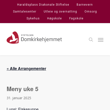
Skip
Haraldsplass Diakonale Stiftelse
Barnevern
to
Samtalesenter
Utleie og overnatting
Omsorg
main
Sykehus
Høgskole
Fagskole
content
search
Menu
« Alle Arrangementer
Meny uke 5
31. januar 2025
Lunsj: Fiskesuppe