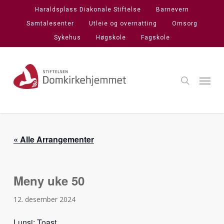
Skip
Haraldsplass Diakonale Stiftelse
Barnevern
to
Samtalesenter
Utleie og overnatting
Omsorg
main
Sykehus
Høgskole
Fagskole
content
search
Menu
« Alle Arrangementer
Meny uke 50
12. desember 2024
Lunsj: Toast