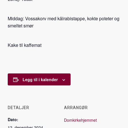
Middag: Vossakorv med kålrabistappe, kokte poteter og
smeltet smør
Kake til kaffemat
Legg til i kalender
DETALJER
ARRANGØR
Dato:
Domkirkehjemmet
12. desember 2024