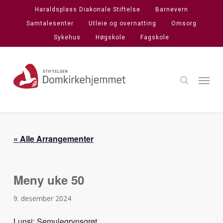
Skip
Haraldsplass Diakonale Stiftelse
Barnevern
to
Samtalesenter
Utleie og overnatting
Omsorg
main
Sykehus
Høgskole
Fagskole
content
search
Menu
« Alle Arrangementer
Meny uke 50
9. desember 2024
Lunsj: Semulegrynsgrøt