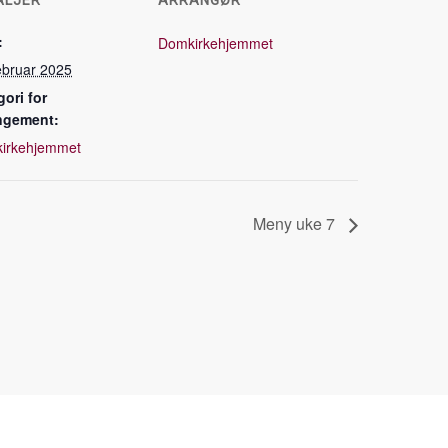
ALJER
ARRANGØR
:
Domkirkehjemmet
ebruar 2025
ori for
ngement:
irkehjemmet
Meny uke 7