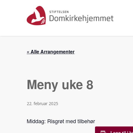
Skip
to
main
content
« Alle Arrangementer
Meny uke 8
22. februar 2025
Middag: Risgrøt med tilbehør
Legg til i 