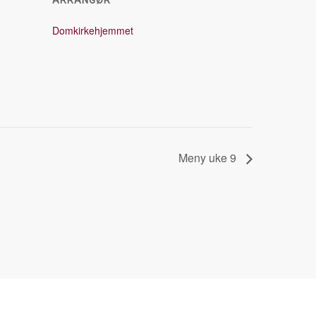
ARRANGØR
Domkirkehjemmet
Meny uke 9