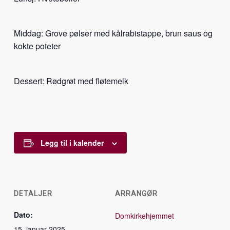
Middag: Grove pølser med kålrabistappe, brun saus og
kokte poteter
Dessert: Rødgrøt med fløtemelk
Legg til i kalender
DETALJER
ARRANGØR
Dato:
Domkirkehjemmet
15. januar 2025