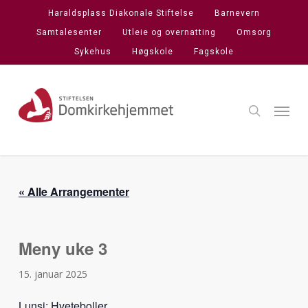
Skip
Haraldsplass Diakonale Stiftelse
Barnevern
to
Samtalesenter
Utleie og overnatting
Omsorg
main
Sykehus
Høgskole
Fagskole
content
search
Menu
« Alle Arrangementer
Meny uke 3
15. januar 2025
Lunsj: Hveteboller