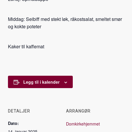
Middag: Seibiff med stekt løk, råkostsalat, smeltet smør
og kokte poteter
Kaker til kaffemat
Legg til i kalender
DETALJER
ARRANGØR
Dato:
Domkirkehjemmet
14. januar 2025