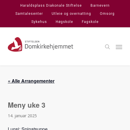
Skip
Haraldsplass Diakonale Stiftelse
Barnevern
to
Samtalesenter
Utleie og overnatting
Omsorg
main
Sykehus
Høgskole
Fagskole
content
search
Menu
« Alle Arrangementer
Meny uke 3
14. januar 2025
Lunsj: Spinatsuppe