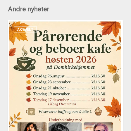
Andre nyheter
Pårørende
AKTUELT
og
beboerkafeer
høsten
2026