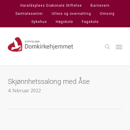
Skip
Haraldsplass Diakonale Stiftelse
Barnevern
to
Samtalesenter
Utleie og overnatting
Omsorg
main
Sykehus
Høgskole
Fagskole
content
search
Menu
Skjønnhetssalong med Åse
4. februar 2022