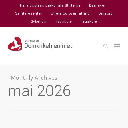
Skip
Haraldsplass Diakonale Stiftelse
Barnevern
to
Samtalesenter
Utleie og overnatting
Omsorg
main
Sykehus
Høgskole
Fagskole
content
search
Menu
Monthly Archives
mai 2026