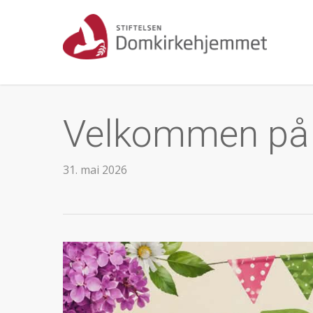
Skip
to
main
content
Velkommen på 
31. mai 2026