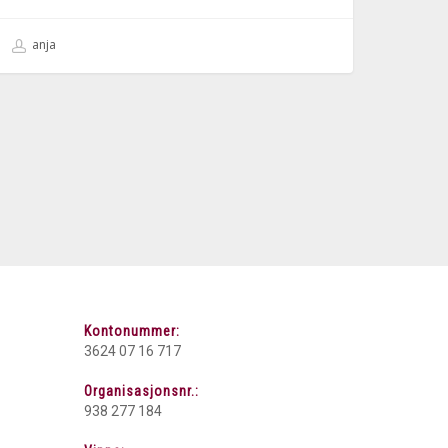
anja
Kontonummer:
3624 07 16 717
Organisasjonsnr.:
938 277 184