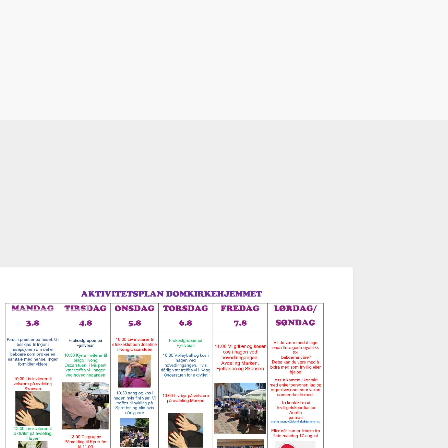
ktivitetsplan
AKTUELT
ke
2,
026