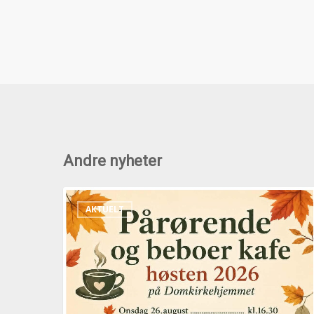
Andre nyheter
Pårørende
AKTUELT
og
beboerkafeer
høsten
2026