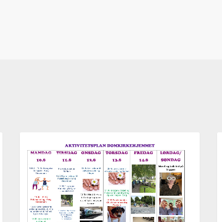
Aktivitetsplan
A
AKTUELT
uke
u
33,
3
2026
2