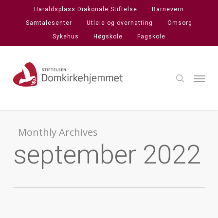
Skip
Haraldsplass Diakonale Stiftelse
Barnevern
to
Samtalesenter
Utleie og overnatting
Omsorg
main
Sykehus
Høgskole
Fagskole
content
search
Menu
Monthly Archives
september 2022