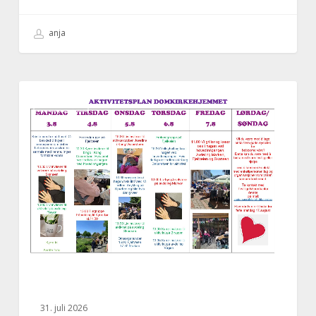
anja
Aktivitetsplan
AKTUELT
uke
32,
2026
31. juli 2026