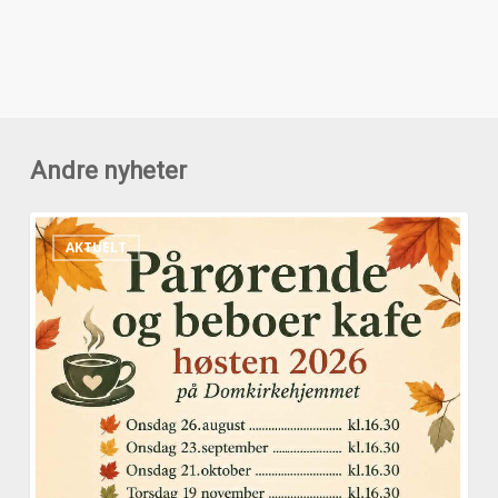
Andre nyheter
Pårørende
AKTUELT
og
beboerkafeer
høsten
2026