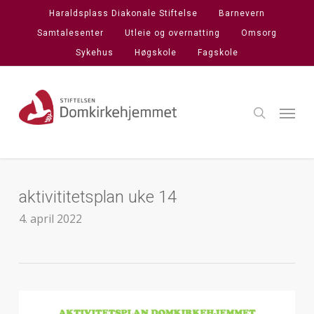
Skip
Haraldsplass Diakonale Stiftelse
Barnevern
to
Samtalesenter
Utleie og overnatting
Omsorg
main
Sykehus
Høgskole
Fagskole
content
search
Menu
aktivititetsplan uke 14
4. april 2022