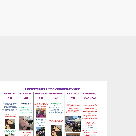
ktivitetsplan
AKTUELT
ke
2,
026