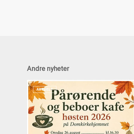
Andre nyheter
Pårørende
AKTUELT
og
beboerkafeer
høsten
2026