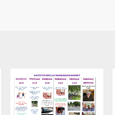
Aktivitetsplan
A
AKTUELT
uke
u
33,
3
2026
2