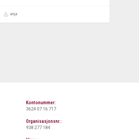
anja
Kontonummer:
3624 07 16 717
Organisasjonsnr.:
938 277 184