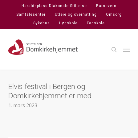
Skip
Haraldsplass Diakonale Stiftelse
Barnevern
to
Samtalesenter
Utleie og overnatting
Omsorg
main
Sykehus
Høgskole
Fagskole
content
search
Menu
Elvis festival i Bergen og
Domkirkehjemmet er med
1. mars 2023