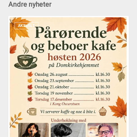
Andre nyheter
Pårørende
AKTUELT
og
beboerkafeer
høsten
2026