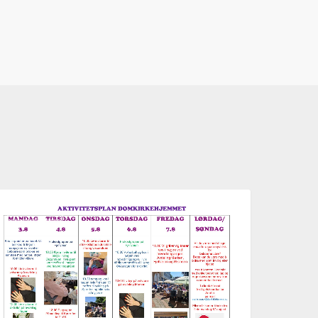
ktivitetsplan
AKTUELT
ke
2,
026