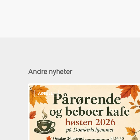
Andre nyheter
Pårørende
AKTUELT
og
beboerkafeer
høsten
2026