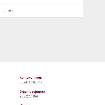
anja
Kontonummer:
3624 07 16 717
Organisasjonsnr.:
938 277 184