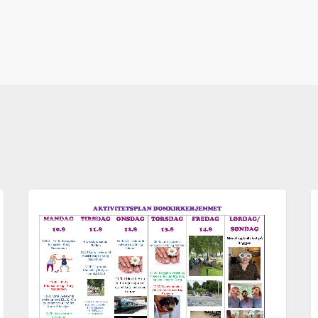
Aktivitetsplan
A
AKTUELT
uke
u
33,
3
2026
2