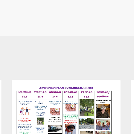
Aktivitetsplan
A
AKTUELT
uke
u
33,
3
2026
2