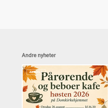
Andre nyheter
Pårørende
AKTUELT
og
beboerkafeer
høsten
2026