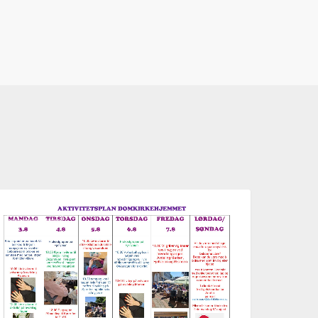
ktivitetsplan
AKTUELT
ke
2,
026