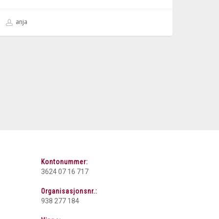
anja
Kontonummer:
3624 07 16 717
Organisasjonsnr.:
938 277 184