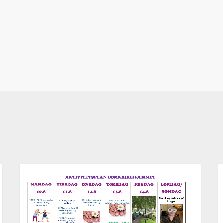
Aktivitetsplan
A
AKTUELT
uke
u
33,
3
2026
2