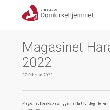
Skip
to
main
content
Magasinet Hara
2022
27. februar 2022
Magasinet Haraldsplass ligger nå klart for deg. Her er
Helsecampus.