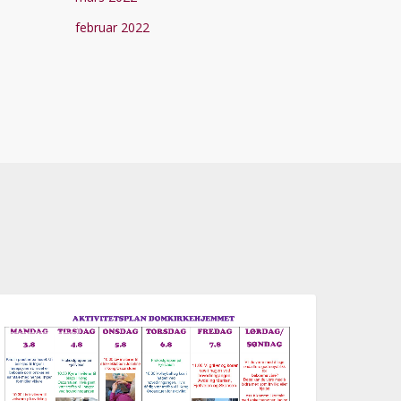
februar 2022
ktivitetsplan
AKTUELT
ke
2,
026