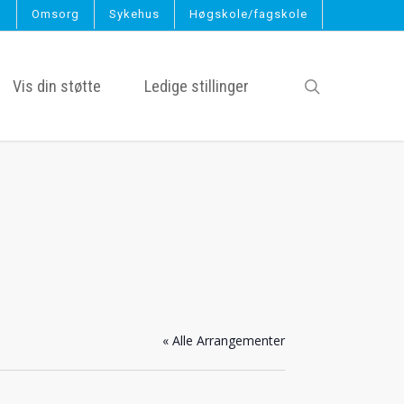
g
Omsorg
Sykehus
Høgskole/fagskole
search
Vis din støtte
Ledige stillinger
« Alle Arrangementer