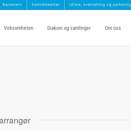
Barnevern
Samtalesenter
Utleie, overnatting og parkerin
Virksomheten
Diakoni og samlinger
Om oss
n
arrangør