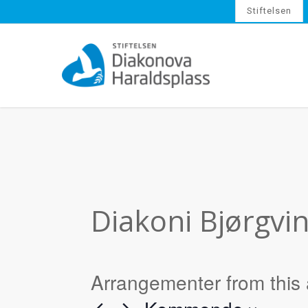
Skip
Stiftelsen
to
main
content
Diakoni Bjørgvi
Arrangementer from this 