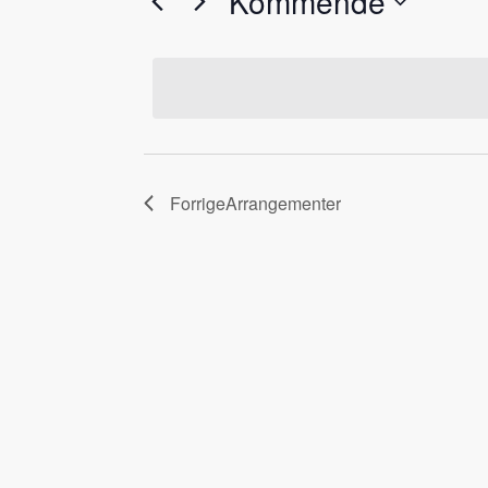
Kommende
Velg
dato.
Forrige
Arrangementer