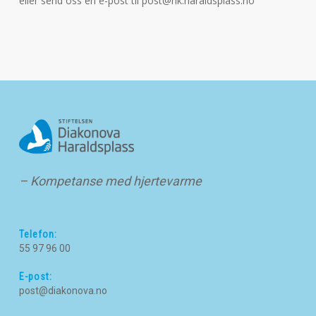
eller send oss en e-post til post@hk.haraldsplass.no
– Kompetanse med hjertevarme
Telefon:
55 97 96 00
E-post:
post@diakonova.no