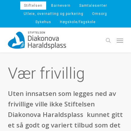
Skip
Stiftelsen
Barnevern
Samtalesenter
to
Utleie, overnatting og parkering
Omsorg
main
Sykehus
Høgskole/fagskole
content
Menu
search
Vær frivillig
Uten innsatsen som legges ned av
frivillige ville ikke Stiftelsen
Diakonova Haraldsplass kunnet gitt
et så godt og variert tilbud som det