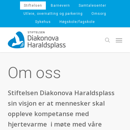
Skip
Stiftelsen
Barnevern
Samtalesenter
to
Utleie, overnatting og parkering
Omsorg
main
Sykehus
Høgskole/fagskole
content
Menu
search
Om oss
Stiftelsen Diakonova Haraldsplass
sin visjon er at mennesker skal
oppleve kompetanse med
hjertevarme
i møte med våre