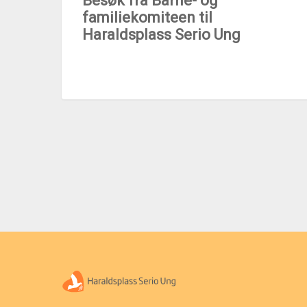
Besøk fra Barne- og
familiekomiteen til
Haraldsplass Serio Ung