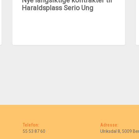
Nye langsiktige kontrakter til
Haraldsplass Serio Ung
Telefon:
Adresse:
55 53 87 60
Ulriksdal 8, 5009 B