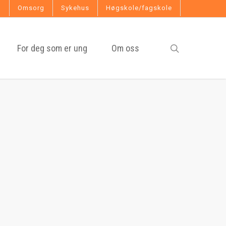
g
Omsorg
Sykehus
Høgskole/fagskole
search
For deg som er ung
Om oss