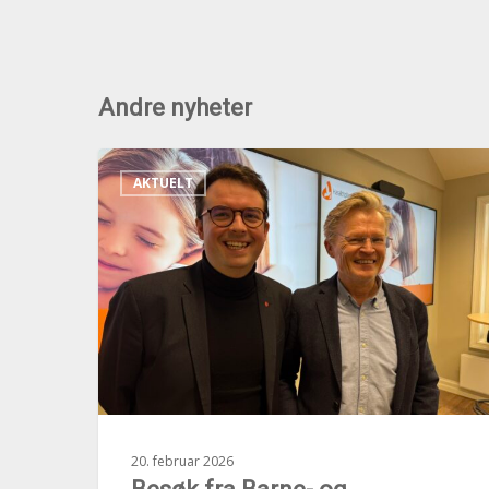
Andre nyheter
Besøk
AKTUELT
fra
Barne-
og
familiekomiteen
til
Haraldsplass
Serio
Ung
20. februar 2026