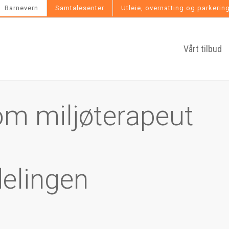
Barnevern
Samtalesenter
Utleie, overnatting og parkerin
Vårt tilbud
som miljøterapeut
elingen