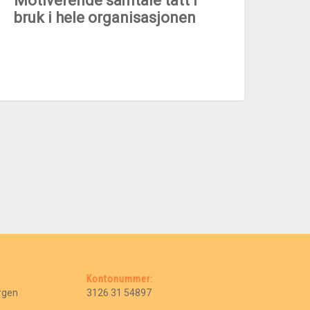
Motiverende samtale tatt i
bruk i hele organisasjonen
Kontonummer:
ergen
3126 31 54897