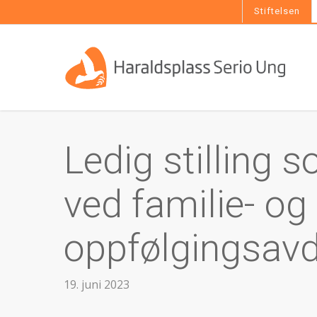
Skip
Stiftelsen
to
main
content
Ledig stilling 
ved familie- og
oppfølgingsavd
19. juni 2023