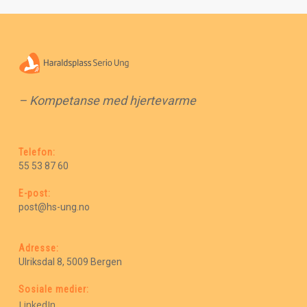
– Kompetanse med hjertevarme
Telefon:
55 53 87 60
E-post:
post@hs-ung.no
Adresse:
Ulriksdal 8, 5009 Bergen
Sosiale medier:
LinkedIn