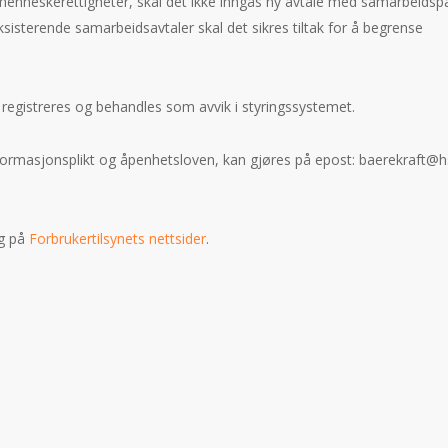
menneskerettigheter, skal det ikke inngås ny avtale med samarbeidsp
sisterende samarbeidsavtaler skal det sikres tiltak for å begrense
registreres og behandles som avvik i styringssystemet.
nformasjonsplikt og åpenhetsloven, kan gjøres på epost: baerekraft@h
ig på
Forbrukertilsynets nettsider
.