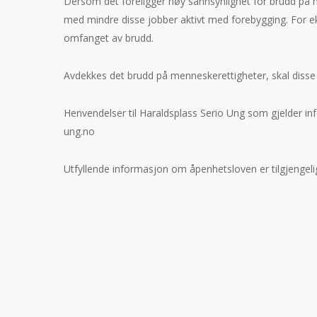
Dersom det foreligger høy sannsynlighet for brudd på 
med mindre disse jobber aktivt med forebygging. For ek
omfanget av brudd.
Avdekkes det brudd på menneskerettigheter, skal disse 
Henvendelser til Haraldsplass Serio Ung som gjelder i
ung.no
Utfyllende informasjon om åpenhetsloven er tilgjengel