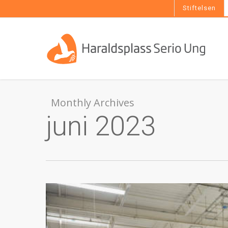
Skip
Stiftelsen
to
main
content
Monthly Archives
juni 2023