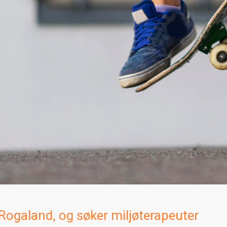
i Rogaland, og søker miljøterapeuter