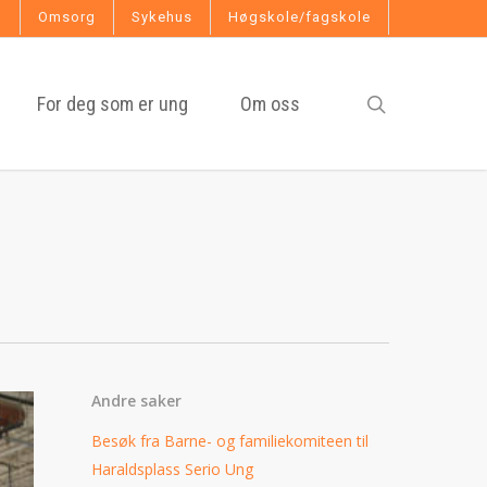
g
Omsorg
Sykehus
Høgskole/fagskole
search
For deg som er ung
Om oss
Andre saker
Besøk fra Barne- og familiekomiteen til
Haraldsplass Serio Ung