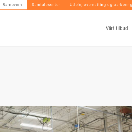
Barnevern
Samtalesenter
Utleie, overnatting og parkerin
Vårt tilbud