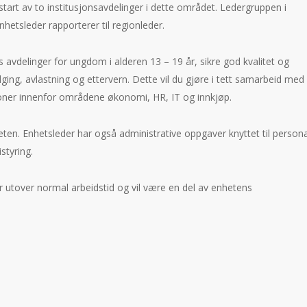
tart av to institusjonsavdelinger i dette området. Ledergruppen i
hetsleder rapporterer til regionleder.
s avdelinger for ungdom i alderen 13 – 19 år, sikre god kvalitet og
ging, avlastning og ettervern. Dette vil du gjøre i tett samarbeid med
sjoner innenfor områdene økonomi, HR, IT og innkjøp.
eten. Enhetsleder har også administrative oppgaver knyttet til persona
styring.
r utover normal arbeidstid og vil være en del av enhetens