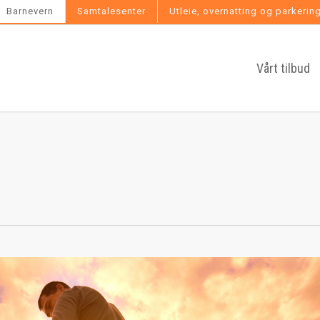
Barnevern
Samtalesenter
Utleie, overnatting og parkerin
Vårt tilbud