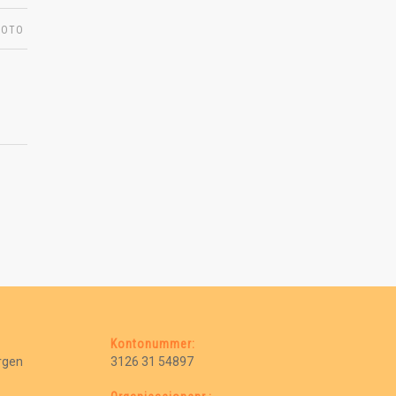
FOTO
Kontonummer:
ergen
3126 31 54897