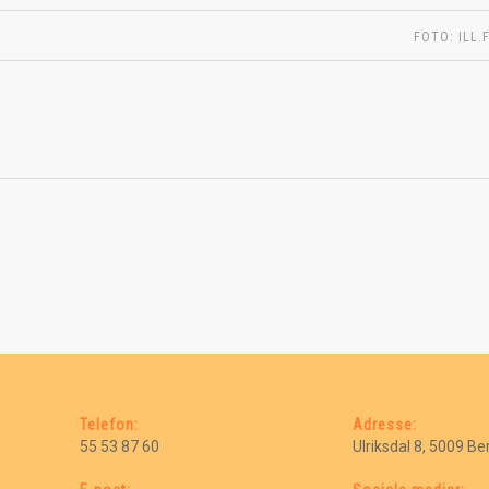
FOTO: ILL.
Telefon:
Adresse:
55 53 87 60
Ulriksdal 8, 5009 B