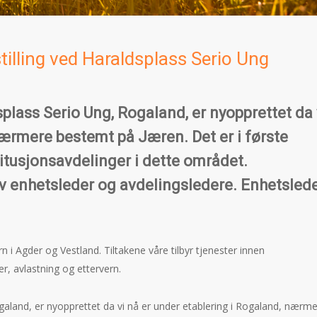
illing ved Haraldsplass Serio Ung
plass Serio Ung, Rogaland, er nyopprettet da 
nærmere bestemt på Jæren. Det er i første
itusjonsavdelinger i dette området.
av enhetsleder og avdelingsledere. Enhetsled
n i Agder og Vestland. Tiltakene våre tilbyr tjenester innen
r, avlastning og ettervern.
ogaland, er nyopprettet da vi nå er under etablering i Rogaland, nærm