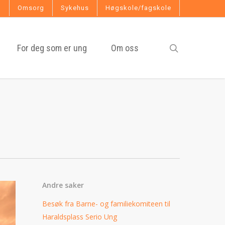
g
Omsorg
Sykehus
Høgskole/fagskole
search
For deg som er ung
Om oss
Andre saker
Besøk fra Barne- og familiekomiteen til
Haraldsplass Serio Ung