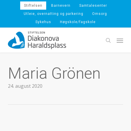
Skip
Stiftelsen
Barnevern
Samtalesenter
to
Utleie, overnatting og parkering
Omsorg
main
Sykehus
Høgskole/fagskole
content
Menu
search
Maria Grönen
24. august 2020