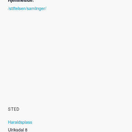
Hjemmeside:
/stiftelsen/samlinger/
STED
Haraldsplass
Ulriksdal 8