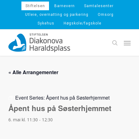
Skip
Stiftelsen
Barnevern
Samtalesenter
to
Utleie, overnatting og parkering
Omsorg
main
Sykehus
Høgskole/fagskole
content
Menu
search
« Alle Arrangementer
Event Series:
Åpent hus på Søsterhjemmet
Åpent hus på Søsterhjemmet
6. mai kl. 11:30
-
12:30