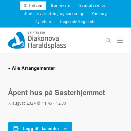
Skip
Stiftelsen
Barnevern
Samtalesenter
to
Utleie, overnatting og parkering
Omsorg
main
Sykehus
Høgskole/fagskole
content
Menu
search
« Alle Arrangementer
Åpent hus på Søsterhjemmet
7. august 2024 kl. 11:45
-
12:30
Legg til i kalender