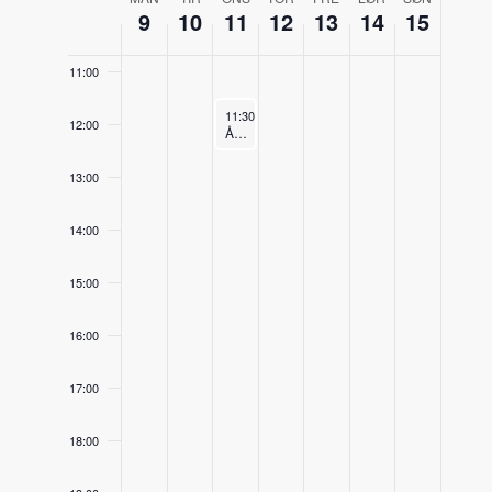
Week
9
10
11
12
13
14
15
10:00
of
11:00
Arrangementer
March 11, 2026
11:30
-
12:30
12:00
Åpent hus på Søsterhjemmet
13:00
14:00
15:00
16:00
17:00
18:00