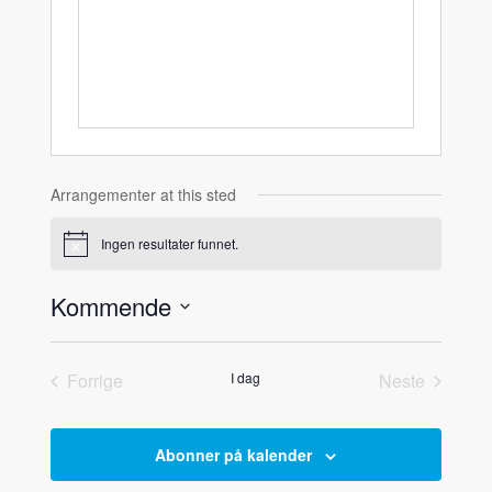
Arrangementer at this sted
Ingen resultater funnet.
Notice
Kommende
Velg
dato.
Forrige
I dag
Neste
Arrangementer
Arrangemen
Abonner på kalender