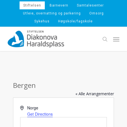
Skip
Stiftelsen
Barnevern
Samtalesenter
to
Utleie, overnatting og parkering
Omsorg
main
Sykehus
Høgskole/fagskole
content
Menu
search
Bergen
« Alle Arrangementer
Address
Norge
Get Directions