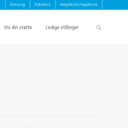
g
Omsorg
Sykehus
Høgskole/fagskole
search
Vis din støtte
Ledige stillinger