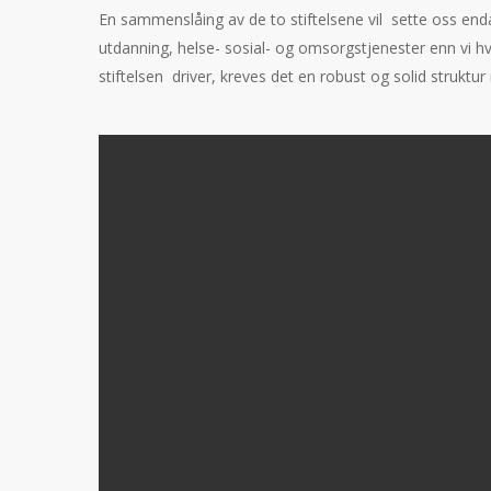
En sammenslåing av de to stiftelsene vil sette oss enda
utdanning, helse- sosial- og omsorgstjenester enn vi hv
stiftelsen driver, kreves det en robust og solid struktur