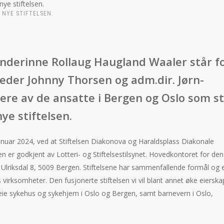
 NYE STIFTELSEN.
tanderinne Rollaug Haugland Waaler står f
eder Johnny Thorsen og adm.dir. Jørn-
lere av de ansatte i Bergen og Oslo som s
ye stiftelsen.
 januar 2024, ved at Stiftelsen Diakonova og Haraldsplass Diakonale
en er godkjent av Lotteri- og Stiftelsestilsynet. Hovedkontoret for de
, Ulriksdal 8, 5009 Bergen. Stiftelsene har sammenfallende formål og 
es virksomheter. Den fusjonerte stiftelsen vi vil blant annet øke eierska
eie sykehus og sykehjem i Oslo og Bergen, samt barnevern i Oslo,