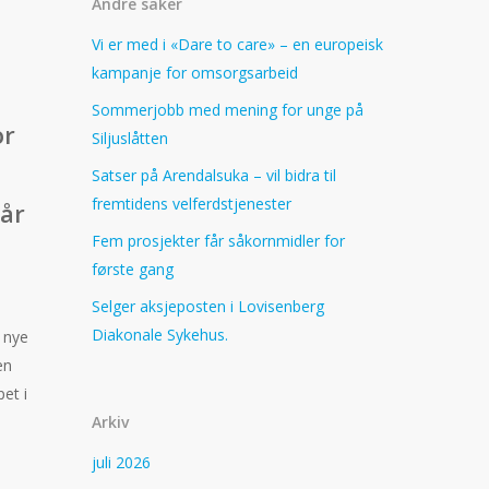
Andre saker
Vi er med i «Dare to care» – en europeisk
kampanje for omsorgsarbeid
Sommerjobb med mening for unge på
or
Siljuslåtten
Satser på Arendalsuka – vil bidra til
fremtidens velferdstjenester
tår
Fem prosjekter får såkornmidler for
første gang
Selger aksjeposten i Lovisenberg
Diakonale Sykehus.
n nye
en
pet i
Arkiv
juli 2026