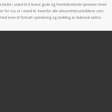
 bedre i stand til å levere gode og fremtidsrettede tjenester innen
er for oss er i stand til. Innenfor alle virksomhetsområdene som
 med evne til fortsatt nytenkning og utvikling av diakonal sektor.