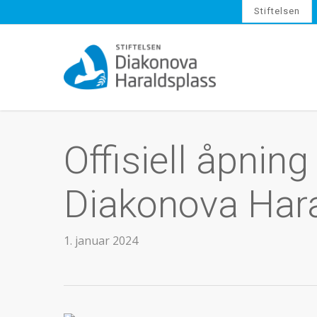
Skip
Stiftelsen
to
main
content
Offisiell åpning
Diakonova Har
1. januar 2024