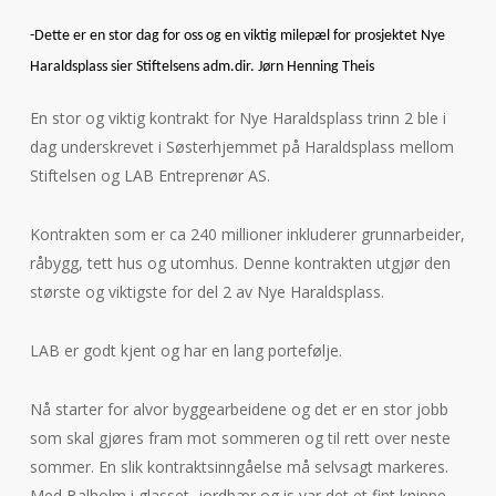
-Dette er en stor dag for oss og en viktig milepæl for prosjektet Nye
Haraldsplass sier Stiftelsens adm.dir. Jørn Henning Theis
En stor og viktig kontrakt for Nye Haraldsplass trinn 2 ble i
dag underskrevet i Søsterhjemmet på Haraldsplass mellom
Stiftelsen og LAB Entreprenør AS.
Kontrakten som er ca 240 millioner inkluderer grunnarbeider,
råbygg, tett hus og utomhus. Denne kontrakten utgjør den
største og viktigste for del 2 av Nye Haraldsplass.
LAB er godt kjent og har en lang portefølje.
Nå starter for alvor byggearbeidene og det er en stor jobb
som skal gjøres fram mot sommeren og til rett over neste
sommer. En slik kontraktsinngåelse må selvsagt markeres.
Med Balholm i glasset, jordbær og is var det et fint knippe