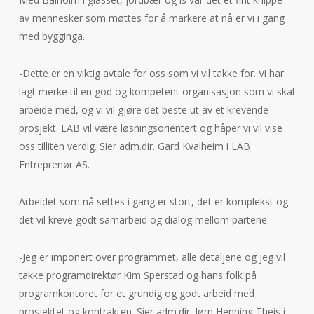
av mennesker som møttes for å markere at nå er vi i gang
med bygginga.
-Dette er en viktig avtale for oss som vi vil takke for. Vi har
lagt merke til en god og kompetent organisasjon som vi skal
arbeide med, og vi vil gjøre det beste ut av et krevende
prosjekt. LAB vil være løsningsorientert og håper vi vil vise
oss tilliten verdig. Sier adm.dir. Gard Kvalheim i LAB
Entreprenør AS.
Arbeidet som nå settes i gang er stort, det er komplekst og
det vil kreve godt samarbeid og dialog mellom partene.
-Jeg er imponert over programmet, alle detaljene og jeg vil
takke programdirektør Kim Sperstad og hans folk på
programkontoret for et grundig og godt arbeid med
prosjektet og kontrakten. Sier adm.dir. Jørn Henning Theis i