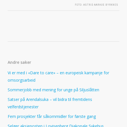
FOTO: ASTRID AARHUS BYRKNES
Andre saker
Vi er med i «Dare to care» – en europeisk kampanje for
omsorgsarbeid
Sommerjobb med mening for unge på Siljuslåtten
Satser på Arendalsuka – vil bidra til fremtidens
velferdstjenester
Fem prosjekter får såkornmidler for første gang
Selger aksjeposten i Lovisenberg Diakonale Sykehus.