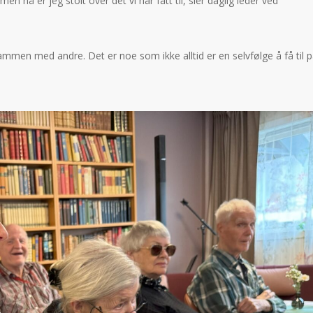
 men nå er jeg stolt over det vi har fått til, sier daglig leder ved
ammen med andre. Det er noe som ikke alltid er en selvfølge å få til p