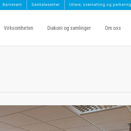
Barnevern
Samtalesenter
Utleie, overnatting og parkerin
Virksomheten
Diakoni og samlinger
Om oss