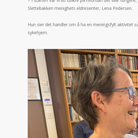
– I starten var vi litt usikre på hvordan det ville fungere,
Slettebakken menighets eldresenter, Lena Pedersen.
Hun sier det handler om å ha en meningsfylt aktivitet s
sykehjem.