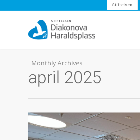
Skip
Stiftelsen
to
main
content
Monthly Archives
april 2025