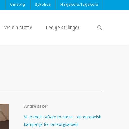
g
Omsorg
Sykehus
Høgskole/fagskole
search
Vis din støtte
Ledige stillinger
Andre saker
Vi er med i «Dare to care» – en europeisk
kampanje for omsorgsarbeid