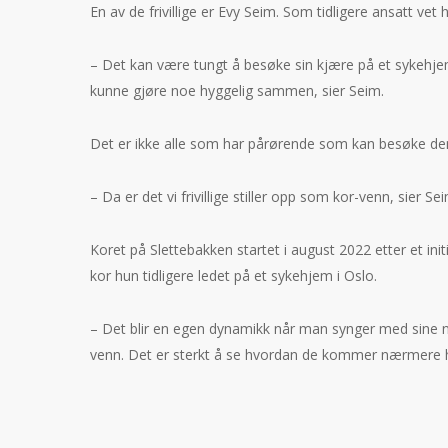
En av de frivillige er Evy Seim. Som tidligere ansatt v
– Det kan være tungt å besøke sin kjære på et sykehjem
kunne gjøre noe hyggelig sammen, sier Seim.
Det er ikke alle som har pårørende som kan besøke dem,
– Da er det vi frivillige stiller opp som kor-venn, sier Se
Koret på Slettebakken startet i august 2022 etter et in
kor hun tidligere ledet på et sykehjem i Oslo.
– Det blir en egen dynamikk når man synger med sine n
venn. Det er sterkt å se hvordan de kommer nærmere 