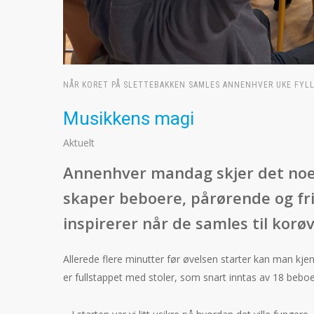
NÅR KORET PÅ SLETTEBAKKEN SAMLES ANNENHVER UKE FYL
Musikkens magi
Aktuelt
Annenhver mandag skjer det noe
skaper beboere, pårørende og fri
inspirerer når de samles til korøv
Allerede flere minutter før øvelsen starter kan man kj
er fullstappet med stoler, som snart inntas av 18 beboer