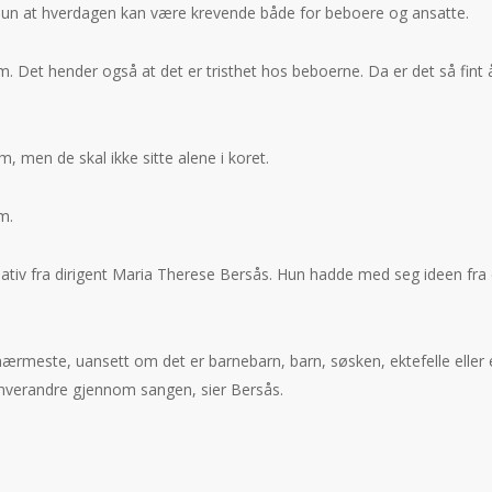
et hun at hverdagen kan være krevende både for beboere og ansatte.
. Det hender også at det er tristhet hos beboerne. Da er det så fint 
 men de skal ikke sitte alene i koret.
im.
itiativ fra dirigent Maria Therese Bersås. Hun hadde med seg ideen fra 
ærmeste, uansett om det er barnebarn, barn, søsken, ektefelle eller 
hverandre gjennom sangen, sier Bersås.