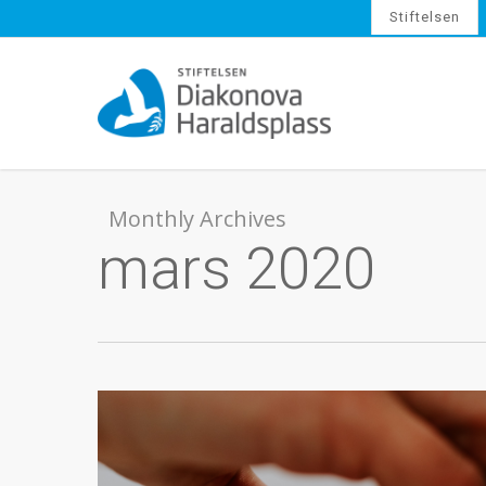
Skip
Stiftelsen
to
main
content
Monthly Archives
mars 2020