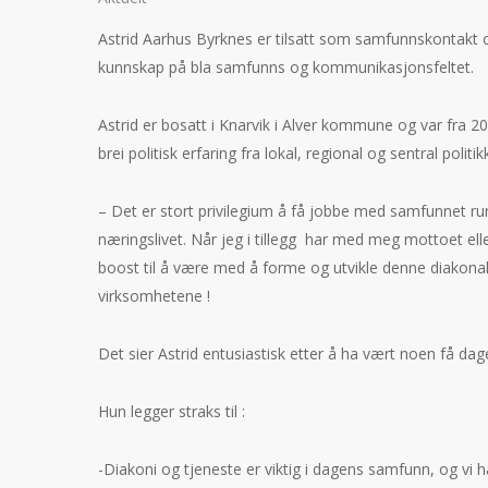
Astrid Aarhus Byrknes er tilsatt som samfunnskontakt o
kunnskap på bla samfunns og kommunikasjonsfeltet.
Astrid er bosatt i Knarvik i Alver kommune og var fra 2
brei politisk erfaring fra lokal, regional og sentral politik
– Det er stort privilegium å få jobbe med samfunnet ru
næringslivet. Når jeg i tillegg har med meg mottoet e
boost til å være med å forme og utvikle denne diakonale
virksomhetene !
Det sier Astrid entusiastisk etter å ha vært noen få dager
Hun legger straks til :
-Diakoni og tjeneste er viktig i dagens samfunn, og vi