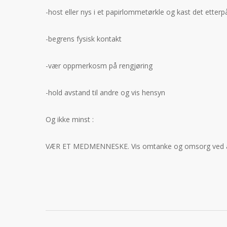
-host eller nys i et papirlommetørkle og kast det etterpå
-begrens fysisk kontakt
-vær oppmerkosm på rengjøring
-hold avstand til andre og vis hensyn
Og ikke minst :
VÆR ET MEDMENNESKE. Vis omtanke og omsorg ved å bla