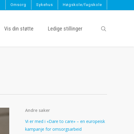
g
Omsorg
Sykehus
Høgskole/fagskole
search
Vis din støtte
Ledige stillinger
Andre saker
Vi er med i «Dare to care» – en europeisk
kampanje for omsorgsarbeid