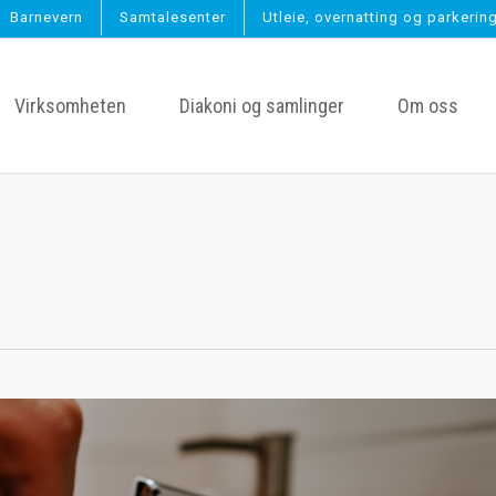
Barnevern
Samtalesenter
Utleie, overnatting og parkerin
Virksomheten
Diakoni og samlinger
Om oss