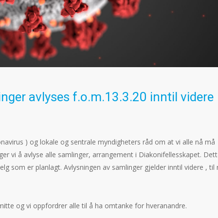
nger avlyses f.o.m.13.3.20 inntil videre
onavirus ) og lokale og sentrale myndigheters råd om at vi alle nå må
r vi å avlyse alle samlinger, arrangement i Diakonifellesskapet. Det
 som er planlagt. Avlysningen av samlinger gjelder inntil videre , til
mitte og vi oppfordrer alle til å ha omtanke for hveranandre.