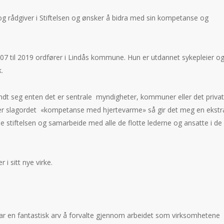
g rådgiver i Stiftelsen og ønsker å bidra med sin kompetanse og
007 til 2019 ordfører i Lindås kommune. Hun er utdannet sykepleier og
k.
ndt seg enten det er sentrale myndigheter, kommuner eller det priva
ller slagordet «kompetanse med hjertevarme» så gir det meg en ekstr
 stiftelsen og samarbeide med alle de flotte lederne og ansatte i de 
 i sitt nye virke.
 har en fantastisk arv å forvalte gjennom arbeidet som virksomhetene