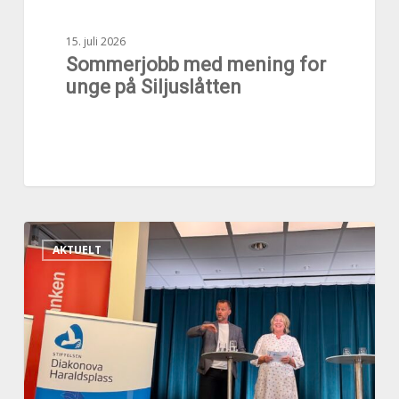
15. juli 2026
Sommerjobb med mening for
unge på Siljuslåtten
Satser
AKTUELT
på
Arendalsuka
–
vil
bidra
til
fremtidens