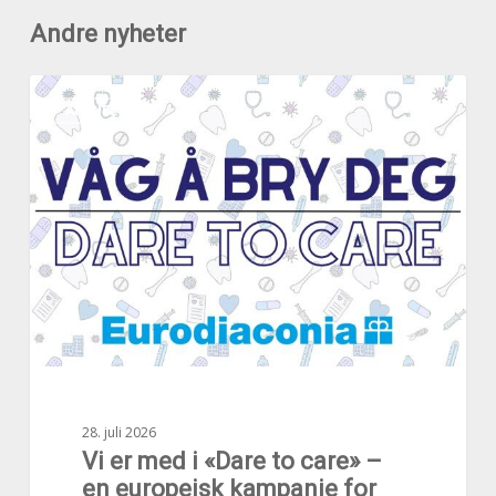
Andre nyheter
Vi
AKTUELT
er
med
i
«Dare
to
care»
–
en
europeisk
kampanje
for
omsorgsarbeid
28. juli 2026
Vi er med i «Dare to care» –
en europeisk kampanje for