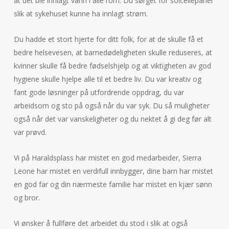
at det ble innlagt vann i alle rom. Du sørget for solcellepanel
slik at sykehuset kunne ha innlagt strøm.
Du hadde et stort hjerte for ditt folk, for at de skulle få et
bedre helsevesen, at barnedødeligheten skulle reduseres, at
kvinner skulle få bedre fødselshjelp og at viktigheten av god
hygiene skulle hjelpe alle til et bedre liv. Du var kreativ og
fant gode løsninger på utfordrende oppdrag, du var
arbeidsom og sto på også når du var syk. Du så muligheter
også når det var vanskeligheter og du nektet å gi deg før alt
var prøvd.
Vi på Haraldsplass har mistet en god medarbeider, Sierra
Leone har mistet en verdifull innbygger, dine barn har mistet
en god far og din nærmeste familie har mistet en kjær sønn
og bror.
Vi ønsker å fullføre det arbeidet du stod i slik at også