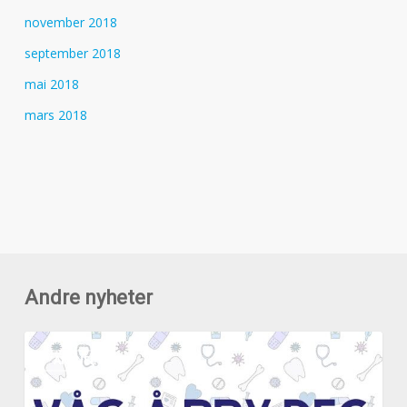
november 2018
september 2018
mai 2018
mars 2018
Andre nyheter
Vi
AKTUELT
er
med