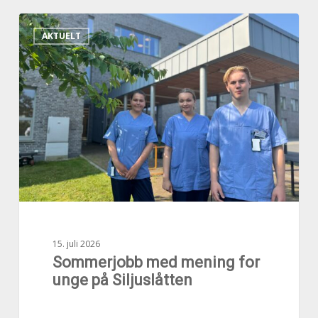
Sommerjobb
AKTUELT
med
mening
for
unge
på
Siljuslåtten
15. juli 2026
Sommerjobb med mening for
unge på Siljuslåtten