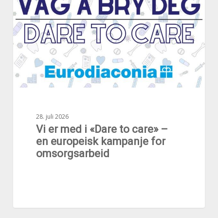
i
«Dare
to
care»
–
en
europeisk
kampanje
for
omsorgsarbeid
28. juli 2026
Vi er med i «Dare to care» –
en europeisk kampanje for
omsorgsarbeid