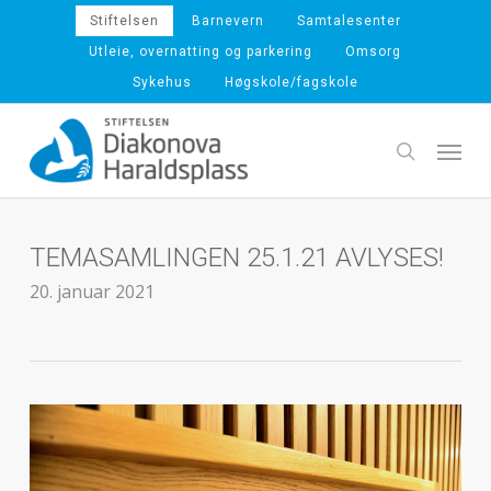
Skip
Stiftelsen
Barnevern
Samtalesenter
to
Utleie, overnatting og parkering
Omsorg
main
Sykehus
Høgskole/fagskole
content
Menu
search
TEMASAMLINGEN 25.1.21 AVLYSES!
20. januar 2021