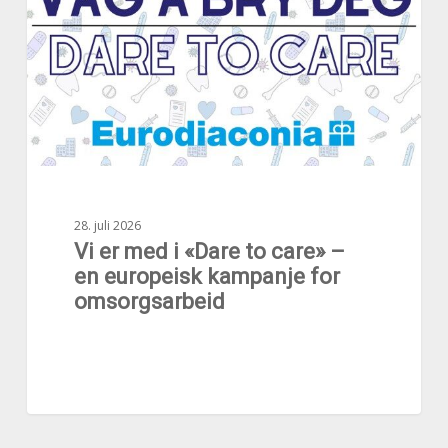
«Dare
to
care»
–
en
europeisk
kampanje
for
omsorgsarbeid
28. juli 2026
Vi er med i «Dare to care» –
en europeisk kampanje for
omsorgsarbeid