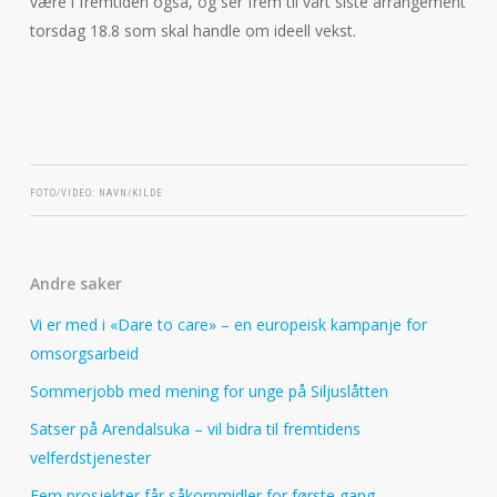
være i fremtiden også, og ser frem til vårt siste arrangement
torsdag 18.8 som skal handle om ideell vekst.
FOTO/VIDEO: NAVN/KILDE
Andre saker
Vi er med i «Dare to care» – en europeisk kampanje for
omsorgsarbeid
Sommerjobb med mening for unge på Siljuslåtten
Satser på Arendalsuka – vil bidra til fremtidens
velferdstjenester
Fem prosjekter får såkornmidler for første gang