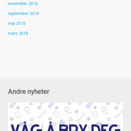
november 2018
september 2018
mai 2018
mars 2018
Andre nyheter
Vi
AKTUELT
er
med
i