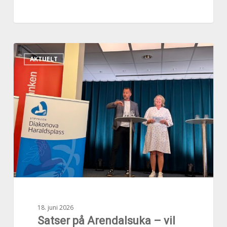
Satser
AKTUELT
på
Arendalsuka
–
vil
bidra
til
fremtidens
velferdstjenester
18. juni 2026
Satser på Arendalsuka – vil