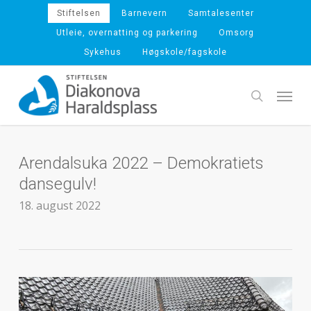
Skip
Stiftelsen
Barnevern
Samtalesenter
to
Utleie, overnatting og parkering
Omsorg
main
Sykehus
Høgskole/fagskole
content
Menu
search
Arendalsuka 2022 – Demokratiets
dansegulv!
18. august 2022