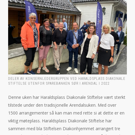
DELER AV KONSERNLEDERGRUPPEN VED HARALDSPLASS DIAKONALE
STIFTELSE UTENFOR SPAREBANKEN SØR I ARENDAL I 2022
Denne uken har Haraldsplass Diakonale Stiftelse vært sterkt
tilstede under den tradisjonelle Arendalsuken. Med over
1500 arrangementer så kan man med rette si at dette er en
viktig møteplass. Haraldsplass Diakonale Stiftelse har
sammen med bla Stiftelsen Diakonhjemmet arrangert tre