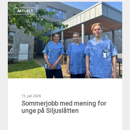
Sommerjobb
AKTUELT
med
mening
for
unge
på
Siljuslåtten
15. juli 2026
Sommerjobb med mening for
unge på Siljuslåtten