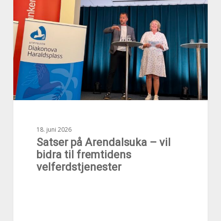
Arendalsuka
–
vil
bidra
til
fremtidens
velferdstjenester
18. juni 2026
Satser på Arendalsuka – vil
bidra til fremtidens
velferdstjenester