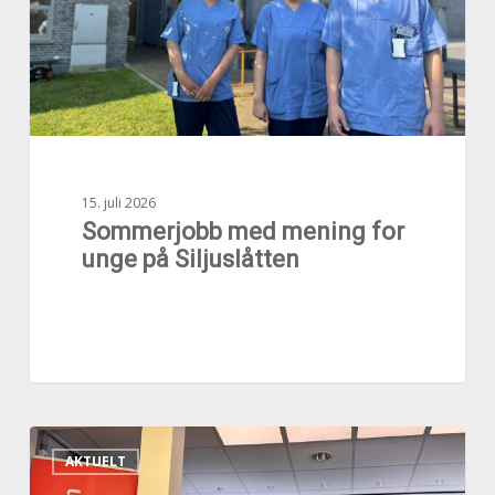
på
Siljuslåtten
15. juli 2026
Sommerjobb med mening for
unge på Siljuslåtten
Satser
AKTUELT
på