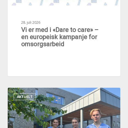
europeisk
kampanje
for
omsorgsarbeid
28. juli 2026
Vi er med i «Dare to care» –
en europeisk kampanje for
omsorgsarbeid
Sommerjobb
AKTUELT
med
mening
for
unge