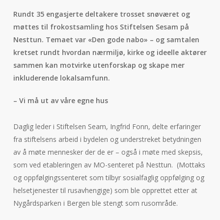
Rundt 35 engasjerte deltakere trosset snøværet og
møttes til frokostsamling hos Stiftelsen Sesam på
Nesttun. Temaet var «Den gode nabo» – og samtalen
kretset rundt hvordan nærmiljø, kirke og ideelle aktører
sammen kan motvirke utenforskap og skape mer
inkluderende lokalsamfunn.
– Vi må ut av våre egne hus
Daglig leder i Stiftelsen Seam, Ingfrid Fonn, delte erfaringer
fra stiftelsens arbeid i bydelen og understreket betydningen
av å møte mennesker der de er – også i møte med skepsis,
som ved etableringen av MO-senteret på Nesttun. (Mottaks
og oppfølgingssenteret som tilbyr sosialfaglig oppfølging og
helsetjenester til rusavhengige) som ble opprettet etter at
Nygårdsparken i Bergen ble stengt som rusområde.