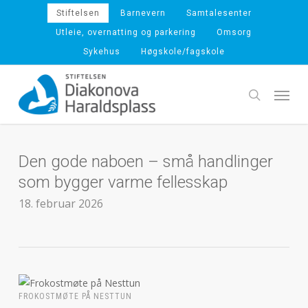
Skip
Stiftelsen
Barnevern
Samtalesenter
to
Utleie, overnatting og parkering
Omsorg
main
Sykehus
Høgskole/fagskole
content
Menu
search
Den gode naboen – små handlinger
som bygger varme fellesskap
18. februar 2026
FROKOSTMØTE PÅ NESTTUN